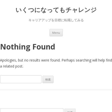
いくつになってもチャレンジ
キャリアアップを目標に転職してみる
Skip to content
Menu
Nothing Found
Apologies, but no results were found. Perhaps searching will help find
a related post.
検
索:
検