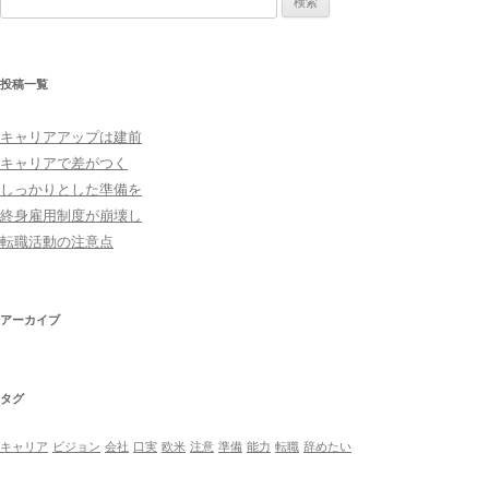
索:
投稿一覧
キャリアアップは建前
キャリアで差がつく
しっかりとした準備を
終身雇用制度が崩壊し
転職活動の注意点
アーカイブ
タグ
キャリア
ビジョン
会社
口実
欧米
注意
準備
能力
転職
辞めたい